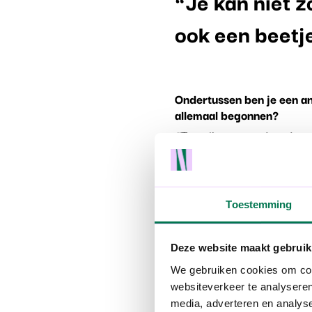
“Je kan niet z
ook een beetje
Ondertussen ben je een anc
allemaal begonnen?
“Toen ik nog studeerde 
branding en ik was metee
te leggen voor mijn stage
mens.”
Toestemming
Dat heeft duidelijk goed u
“Zeker! Toen ik na de sta
Deze website maakt gebruik
Insilencio zoveel geleerd
We gebruiken cookies om cont
er een vacature voor con
websiteverkeer te analyseren
allereerste lief trouwen?
media, adverteren en analys