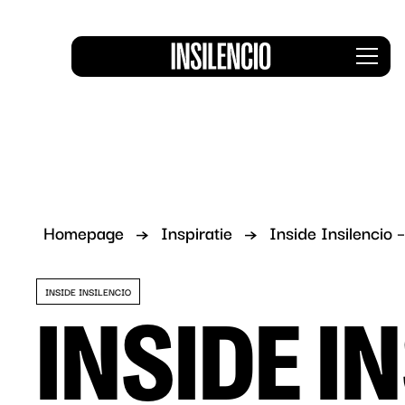
Insile
Men
logo
Homepage
Inspiratie
Inside Insilencio 
INSIDE INSILENCIO
INSIDE I