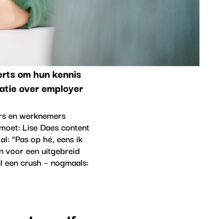
erts om hun kennis
matie over employer
ers en werknemers
moet: Lise Daes content
 al:
“Pas op hé, eens ik
n voor een uitgebreid
al een
crush
– nogmaals: