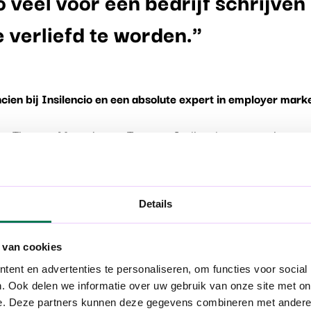
o veel voor een bedrijf schrijven
 verliefd te worden."
ien bij Insilencio en een absolute expert in employer marke
aan Thomas More, kwam Tom van Insilencio een gastles ge
n verkocht. Dus heb ik een groot risico genomen door al m
plaats. Ik moest en zou bij Insilencio terechtkomen. Verli
Details
itgepakt.
ge terug op school kwam, voelde ik dat ik nu echt vertrokk
 van cookies
 en al die kennis kon ik al meteen toepassen in mijn studies
ent en advertenties te personaliseren, om functies voor social
tent creator/copywriter. Ik heb heel even getwijfeld – moe
. Ook delen we informatie over uw gebruik van onze site met on
 Is het niet beter om nog wat rond te kijken? – maar de job
e. Deze partners kunnen deze gegevens combineren met andere i