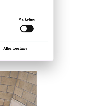
en vormgeven. Meant to
Marketing
ren – moet ik
de job was
"
Alles toestaan