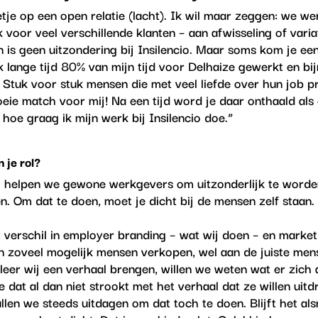
etje op een open relatie
(lacht).
Ik wil maar zeggen: we wer
 voor veel verschillende klanten – aan afwisseling of vari
n is geen uitzondering bij Insilencio. Maar soms kom je een
 ik lange tijd 80% van mijn tijd voor Delhaize gewerkt en b
tuk voor stuk mensen die met veel liefde over hun job pr
eie match voor mij! Na een tijd word je daar onthaald als
 hoe graag ik mijn werk bij Insilencio doe.”
 je rol?
ag helpen we gewone werkgevers om uitzonderlijk te wor
. Om dat te doen, moet je dicht bij de mensen zelf staan.
t verschil in employer branding – wat wij doen – en marke
aan zoveel mogelijk mensen verkopen, wel aan de
juiste
mens
eer wij een verhaal brengen, willen we weten wat er zich
e dat al dan niet strookt met het verhaal dat ze willen uitd
ullen we steeds uitdagen om dat toch te doen. Blijft het a