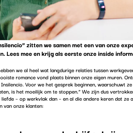
Insilencio” zitten we samen met een van onze exp
n. Lees mee en krijg als eerste onze inside infor
hebben we al heel wat langdurige relaties tussen werkgev
oiste romance vond plaats binnen onze eigen muren. Ont
j Insilencio. Voor we het gesprek beginnen, waarschuwt ze
aten, is het moeilijk om te stoppen.”
We zijn dus vertrokke
liefde – op werkvlak dan – en al die andere keren dat ze 
n van onze klanten: