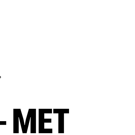
?
– MET