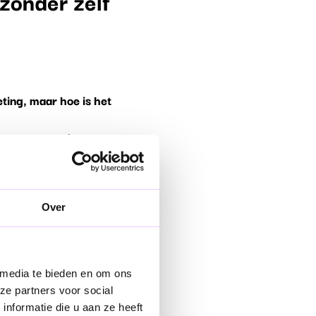
 zonder zelf
ting, maar hoe is het
ven over employer
ijn eieren in één mandje
efdheid doet iets met een
Over
en was. Ik had bij
. Een jaar later verscheen
 media te bieden en om ons
t ik wel met mijn
ze partners voor social
 voelde té hard alsof ze
nformatie die u aan ze heeft