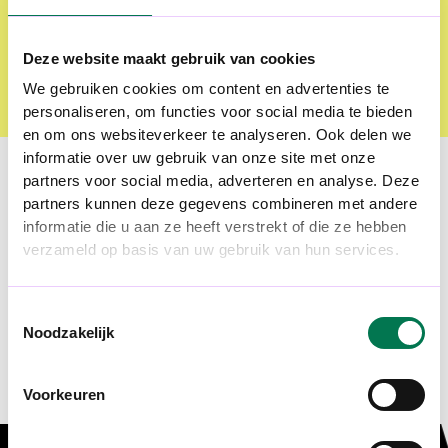
Deze website maakt gebruik van cookies
We gebruiken cookies om content en advertenties te
personaliseren, om functies voor social media te bieden
en om ons websiteverkeer te analyseren. Ook delen we
informatie over uw gebruik van onze site met onze
partners voor social media, adverteren en analyse. Deze
Blarenberglaan 6
M hello@insilencio.be
partners kunnen deze gegevens combineren met andere
2800 Mechelen
T +32 15 70 01 50
informatie die u aan ze heeft verstrekt of die ze hebben
verzameld op basis van uw gebruik van hun services.
LinkedIn
Toestemmingsselectie
Instagram
Noodzakelijk
Voorkeuren