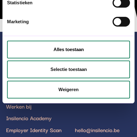
6, 2800 
Statistieken
Marketing
Alles toestaan
INSILENCIO
Cases
Blarenberglaan 6
Wat we doen
Selectie toestaan
2800 Mechelen
Team
BTW: BE0864.600.887
Weigeren
Inspiratie
Werken bij
Insilencio Academy
Employer Identity Scan
hello@insilencio.be