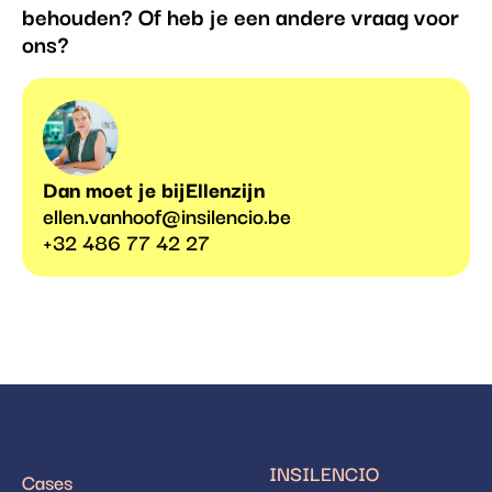
behouden? Of heb je een andere vraag voor
ons?
Dan moet je bij
Ellen
zijn
ellen.vanhoof@insilencio.be
+32 486 77 42 27
INSILENCIO
Cases