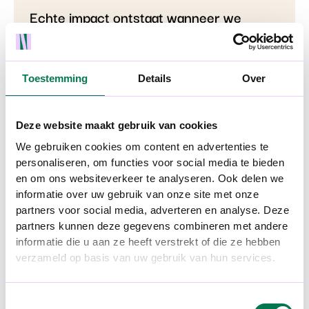
Echte impact ontstaat wanneer we
samenwerken alsof we collega’s zijn:
vanuit betrokkenheid en vertrouwen en
met hetzelfde doel voor ogen. Zo helpen
Toestemming
Details
Over
we jouw organisatie groeien als
employer of choice.
Deze website maakt gebruik van cookies
We gebruiken cookies om content en advertenties te
personaliseren, om functies voor social media te bieden
en om ons websiteverkeer te analyseren. Ook delen we
Bekijk onze projecten
informatie over uw gebruik van onze site met onze
partners voor social media, adverteren en analyse. Deze
partners kunnen deze gegevens combineren met andere
informatie die u aan ze heeft verstrekt of die ze hebben
verzameld op basis van uw gebruik van hun services.
Toestemmingsselectie