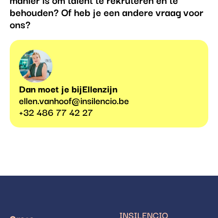
behouden? Of heb je een andere vraag voor
ons?
Dan moet je bij
Ellen
zijn
ellen.vanhoof@insilencio.be
+32 486 77 42 27
INSILENCIO