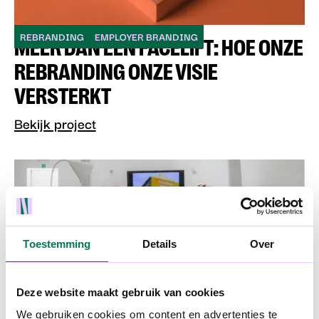
REBRANDING
EMPLOYER BRANDING
MEER DAN EEN FACELIFT: HOE ONZE
REBRANDING ONZE VISIE
VERSTERKT
Bekijk project
Toestemming
Details
Over
Deze website maakt gebruik van cookies
EMPLOYER BRANDING
RECRUITMENT MARKETING
WIJ ZOCHTEN EN VONDEN 100
We gebruiken cookies om content en advertenties te