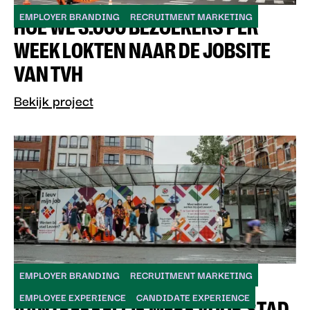
EMPLOYER BRANDING
RECRUITMENT MARKETING
HOE WE 3.000 BEZOEKERS PER
WEEK LOKTEN NAAR DE JOBSITE
VAN TVH
Bekijk project
EMPLOYER BRANDING
RECRUITMENT MARKETING
EEN TROTS TEAM ÉN EEN
EMPLOYEE EXPERIENCE
CANDIDATE EXPERIENCE
AANTREKKELIJK MERK VOOR STAD