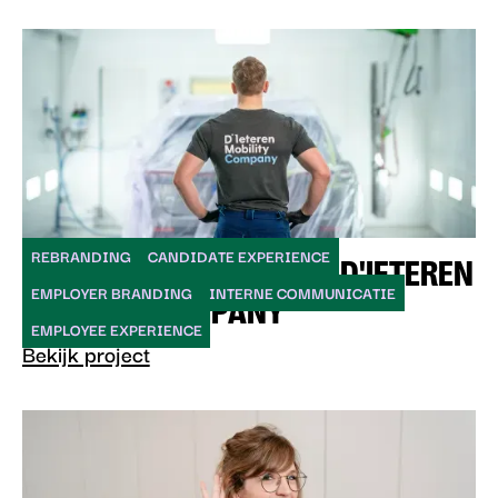
REBRANDING
CANDIDATE EXPERIENCE
DE MAYONAISE PAKT BIJ D'IETEREN
EMPLOYER BRANDING
INTERNE COMMUNICATIE
MOBILITY COMPANY
EMPLOYEE EXPERIENCE
Bekijk project