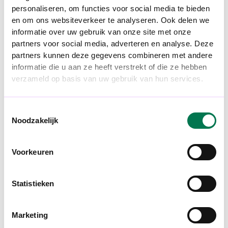
VRIJWILLIGERS PER MAAND VOOR
personaliseren, om functies voor social media te bieden
en om ons websiteverkeer te analyseren. Ook delen we
ARMENTEKORT
informatie over uw gebruik van onze site met onze
Bekijk project
partners voor social media, adverteren en analyse. Deze
partners kunnen deze gegevens combineren met andere
informatie die u aan ze heeft verstrekt of die ze hebben
verzameld op basis van uw gebruik van hun services.
Toestemmingsselectie
Noodzakelijk
Voorkeuren
Statistieken
Marketing
INTERNE COMMUNICATIE
EMPLOYEE EVENTS