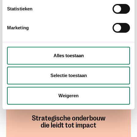
Wat we doen
Statistieken
Marketing
Creatieve
campagnes
Alles toestaan
die werken
20
jaar ervaring
Selectie toestaan
Weigeren
Strategische onderbouw
die leidt tot impact