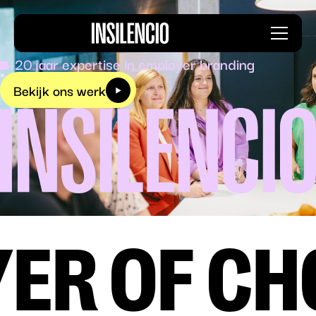
Insilencio
Menu
logo
+20 jaar expertise in employer branding
Bekijk ons werk
OF CHOIC