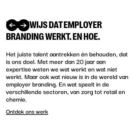
Bekijk de case
Bekijk de case
HET BEWIJS DAT EMPLOYER
Vorige
Volgende
BRANDING WERKT. EN HOE.
case
case
Het juiste talent aantrekken én behouden, dat
is ons doel. Met meer dan 20 jaar aan
expertise weten we wat werkt en wat niet
werkt. Maar ook wat nieuw is in de wereld van
employer branding. En wat speelt in de
verschillende sectoren, van zorg tot retail en
chemie.
Ontdek ons werk