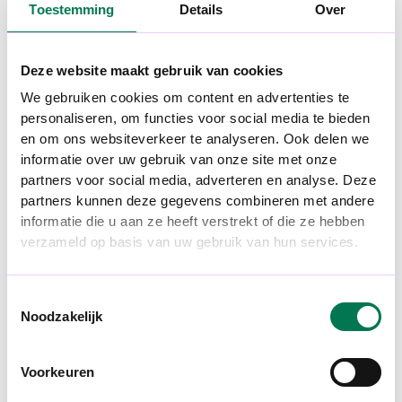
Toestemming
Details
Over
Wij zorgen ervoor dat je opvalt. Niet
met loze slogans of stockfoto’s van
blije mensen in vergaderingen die nooit
Deze website maakt gebruik van cookies
hebben bestaan. Maar met visuals die
We gebruiken cookies om content en advertenties te
blijven hangen en een verhaal dat klopt.
personaliseren, om functies voor social media te bieden
en om ons websiteverkeer te analyseren. Ook delen we
3
Strategische onderbouw die leidt tot
informatie over uw gebruik van onze site met onze
impact
partners voor social media, adverteren en analyse. Deze
partners kunnen deze gegevens combineren met andere
Een sterke employer brand bouw je
informatie die u aan ze heeft verstrekt of die ze hebben
niet op buikgevoel. Wij combineren
verzameld op basis van uw gebruik van hun services.
strategie en data met creatieve guts
om een merk te bouwen dat blijft
plakken.
Toestemmingsselectie
Noodzakelijk
Voorkeuren