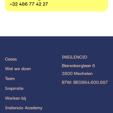
+32 486 77 42 27
INSILENCIO
Cases
Blarenberglaan 6
Wat we doen
2800 Mechelen
Team
BTW: BE0864.600.887
Inspiratie
Werken bij
Insilencio Academy