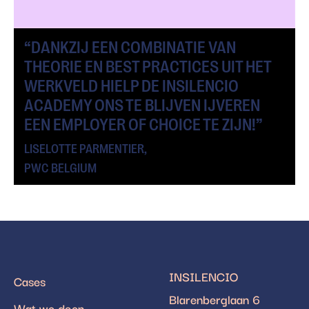
“DANKZIJ EEN COMBINATIE VAN
THEORIE EN BEST PRACTICES UIT HET
WERKVELD HIELP DE INSILENCIO
ACADEMY ONS TE BLIJVEN IJVEREN
EEN EMPLOYER OF CHOICE TE ZIJN!”
LISELOTTE PARMENTIER,
PWC BELGIUM
INSILENCIO
Cases
Blarenberglaan 6
Wat we doen