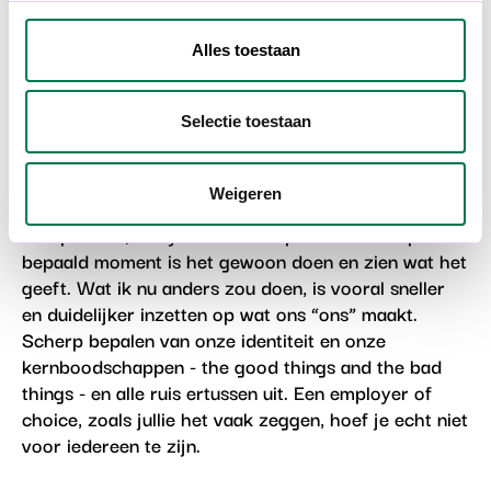
jaren heen zelf mogen ervaren.
Alles toestaan
Afsluiter: wat zou je tegen de Kimberly zeggen van
pakweg 5 jaar geleden met de kennis die je nu
Selectie toestaan
hebt?
Ik zou om te beginnen zeggen dat ze mag
vertrouwen op het buikgevoel dat bij employer
Weigeren
branding voor een deel komt kijken. Je kan heel veel
overpeinzen, analyseren en bespreken maar op een
bepaald moment is het gewoon doen en zien wat het
geeft. Wat ik nu anders zou doen, is vooral sneller
en duidelijker inzetten op wat ons “ons” maakt.
Scherp bepalen van onze identiteit en onze
kernboodschappen - the good things and the bad
things - en alle ruis ertussen uit. Een employer of
choice, zoals jullie het vaak zeggen, hoef je echt niet
voor iedereen te zijn.