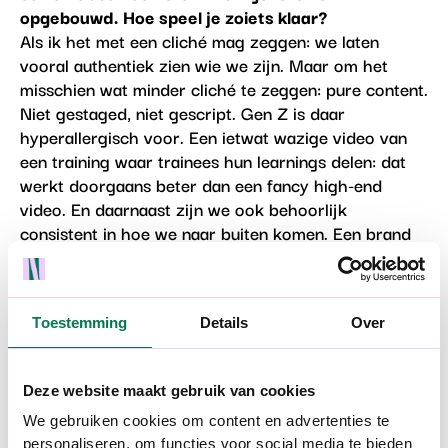
opgebouwd. Hoe speel je zoiets klaar?
Als ik het met een cliché mag zeggen: we laten
vooral authentiek zien wie we zijn. Maar om het
misschien wat minder cliché te zeggen: pure content.
Niet gestaged, niet gescript. Gen Z is daar
hyperallergisch voor. Een ietwat wazige video van
een training waar trainees hun learnings delen: dat
werkt doorgaans beter dan een fancy high-end
video. En daarnaast zijn we ook behoorlijk
consistent in hoe we naar buiten komen. Een brand
moet herkenbaar zijn. Je wil dat mensen zonder het
logo en de kleurtjes eigenlijk al gaan zeggen: “Ah ja,
da’s Ormit Talent, voel je meteen.” Het helpt dan om
ook niet te véél boodschappen willen afvuren, zodat
Toestemming
Details
Over
je doelgroep dat na een tijdje gaat omarmen.
Deze website maakt gebruik van cookies
We gebruiken cookies om content en advertenties te
"Je moet niet continu alles willen
personaliseren, om functies voor social media te bieden