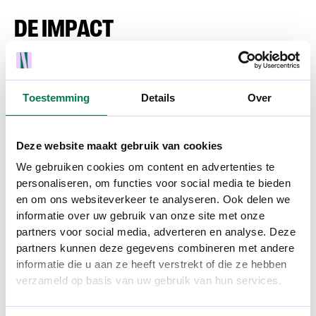
DE IMPACT
Op dit moment zijn we nog volop bezig met de
volledige externe uitrol, maar intern zien we al
enkele positieve signalen:
Toestemming
Details
Over
Interne lancering, een hit!: Laaiend enthousiaste
Vynckeneers.
Deze website maakt gebruik van cookies
Social media engagement: De interne video’s en
We gebruiken cookies om content en advertenties te
content werden gretig gedeeld. Trots? Check!
personaliseren, om functies voor social media te bieden
Sterker community-gevoel: De nieuwe identiteit
en om ons websiteverkeer te analyseren. Ook delen we
bracht medewerkers dichter bij elkaar en
informatie over uw gebruik van onze site met onze
versterkte de ‘firemaker’-mentaliteit.
partners voor social media, adverteren en analyse. Deze
partners kunnen deze gegevens combineren met andere
informatie die u aan ze heeft verstrekt of die ze hebben
verzameld op basis van uw gebruik van hun services.