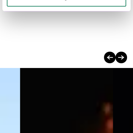
Copywriting:
Heleen Miermans
Vorige
Volgen
case
case