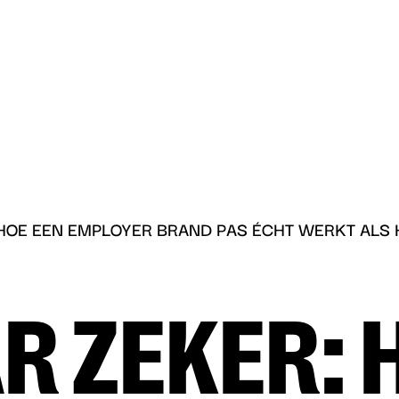
ncio
u
 HOE EEN EMPLOYER BRAND PAS ÉCHT WERKT ALS 
R ZEKER: 