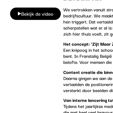
​​We vertrokken vanuit st
Bekijk de video
bedrijfscultuur. We maak
hen triggert. Dat vertaal
scherpstellen wat er al i
zich hier thuis voelt, zit
Het concept: 'Zijt Maar 
Een knipoog in het schoon
bent. In Franstalig Belgi
belofte. Voor mensen die v
Content creatie die bin
Daarna gingen we aan de 
vertaalden de positioneri
versterkt door beelden di
Van interne lancering t
Tijdens het jaarlijkse m
die met heel veel bravou