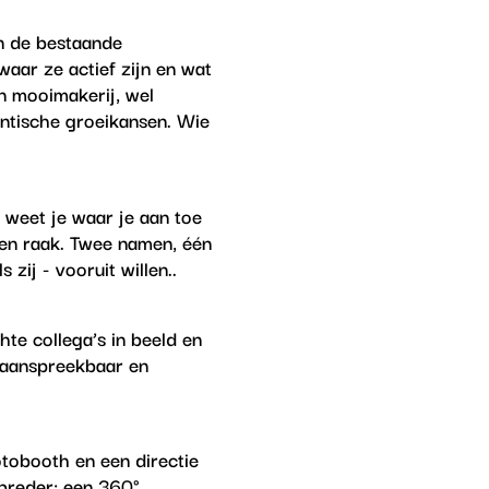
in de bestaande
aar ze actief zijn en wat
en mooimakerij, wel
antische groeikansen. Wie
 weet je waar je aan toe
ven raak. Twee namen, één
 zij - vooruit willen..
te collega’s in beeld en
, aanspreekbaar en
tobooth en een directie
breder: een 360°