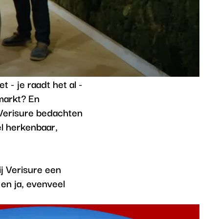
t - je raadt het al -
markt? En
 Verisure bedachten
l herkenbaar,
j Verisure een
 en ja, evenveel