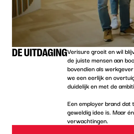
Verisure groeit en wil blí
DE UITDAGING
de juiste mensen aan boo
bovendien als werkgever
we een eerlijk en overtu
duidelijk en met de ambit
Een employer brand dat to
geweldig idee is. Maar énk
verwachtingen.