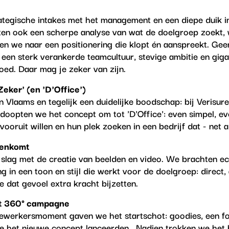
rategische intakes met het management en een diepe duik 
ten ook een scherpe analyse van wat de doelgroep zoekt, w
den we naar een positionering die klopt én aanspreekt. Ge
s: een sterk verankerde teamcultuur, stevige ambitie en gig
 goed. Daar mag je zeker van zijn.
Zeker' (en 'D'Office')
 Vlaams en tegelijk een duidelijke boodschap: bij Verisure
ë doopten we het concept om tot 'D'Office': even simpel, e
ooruit willen en hun plek zoeken in een bedrijf dat - net als
nenkomt
slag met de creatie van beelden en video. We brachten ech
ng in een toon en stijl die werkt voor de doelgroep: direct
e dat gevoel extra kracht bijzetten.
ot 360° campagne
edewerkersmoment gaven we het startschot: goodies, een fo
re het nieuwe concept lanceerden. Nadien trokken we het 