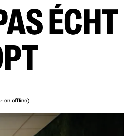
PAS ÉCHT
OPT
 en offline)