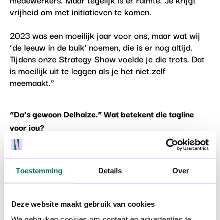
vrijheid om met initiatieven te komen.
2023 was een moeilijk jaar voor ons, maar wat wij
‘de leeuw in de buik’ noemen, die is er nog altijd.
Tijdens onze Strategy Show voelde je die trots. Dat
is moeilijk uit te leggen als je het niet zelf
meemaakt.”
“Da’s gewoon Delhaize.” Wat betekent die tagline
voor jou?
“De afgelopen twee jaar hebben we heel hard aan
dat nieuwe employer brand gebouwd. Die tagline vat
onze identiteit samen. We bestaan eigenlijk uit drie
Toestemming
Details
Over
werelden: winkels, logistiek en hoofdkantoor. Maar
uiteindelijk hebben we allemaal hetzelfde doel: een
gelukkige klant. En da's waar we bij Delhaize
Deze website maakt gebruik van cookies
gewoon voor zorgen. Elke dag opnieuw, al bijna 160
We gebruiken cookies om content en advertenties te