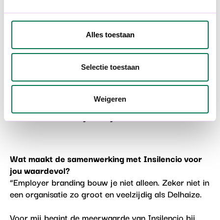
hoofd, staat er. Maar de tentakels blijven bewegen:
video’s, fotoshoots, campagnes, communities.
Employer branding stopt nooit.”
Alles toestaan
Selectie toestaan
“Een employer brand is geen
project met een einddatum. Dat is
Weigeren
een huis dat je blijft uitbouwen.”
Wat maakt de samenwerking met Insilencio voor
jou waardevol?
“Employer branding bouw je niet alleen. Zeker niet in
een organisatie zo groot en veelzijdig als Delhaize.
Voor mij begint de meerwaarde van Insilencio bij