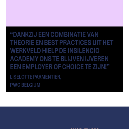
“DANKZIJ EEN COMBINATIE VAN
THEORIE EN BEST PRACTICES UIT HET
WERKVELD HIELP DE INSILENCIO
ACADEMY ONS TE BLIJVEN IJVEREN
EEN EMPLOYER OF CHOICE TE ZIJN!”
LISELOTTE PARMENTIER,
PWC BELGIUM